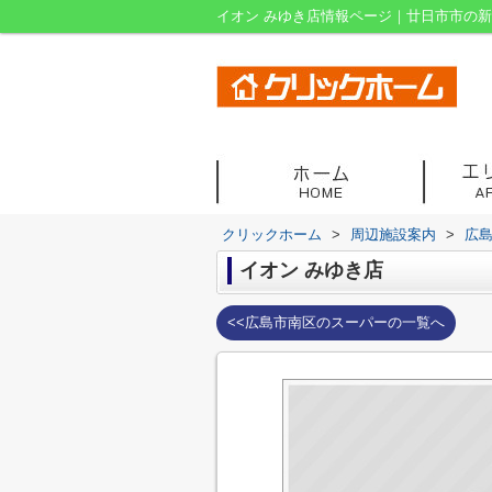
イオン みゆき店情報ページ｜廿日市市の
クリックホーム
>
周辺施設案内
>
広
イオン みゆき店
<<広島市南区のスーパーの一覧へ