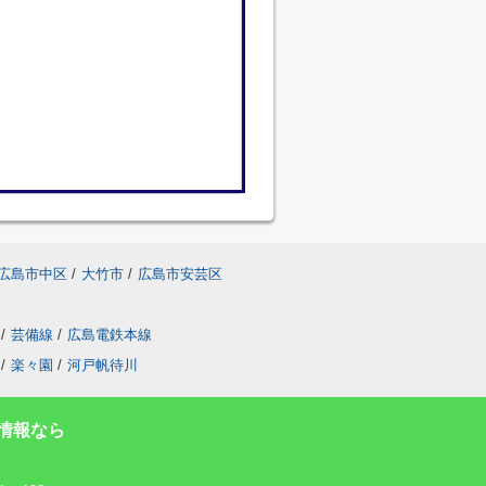
広島市中区
/
大竹市
/
広島市安芸区
/
芸備線
/
広島電鉄本線
/
楽々園
/
河戸帆待川
情報なら