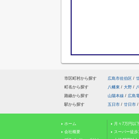
市区町村から探す
広島市佐伯区
/
町名から探す
八幡東
/
大野
/
路線から探す
山陽本線
/
広島
駅から探す
五日市
/
廿日市
/
ホーム
月々7万円以
会社概要
スーパー徒歩