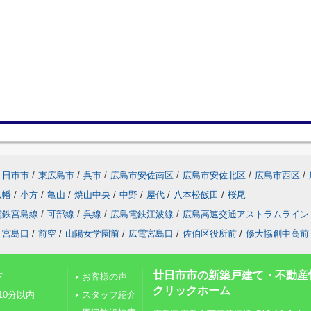
廿日市市
/
東広島市
/
呉市
/
広島市安佐南区
/
広島市安佐北区
/
広島市西区
/
八幡
/
小方
/
亀山
/
焼山中央
/
中野
/
屋代
/
八本松飯田
/
桜尾
電鉄宮島線
/
可部線
/
呉線
/
広島電鉄江波線
/
広島高速交通アストラムライン
宮島口
/
前空
/
山陽女学園前
/
広電宮島口
/
佐伯区役所前
/
修大協創中高前
廿日市市の新築戸建て・不動産
下
お客様の声
クリックホーム
10分以内
スタッフ紹介