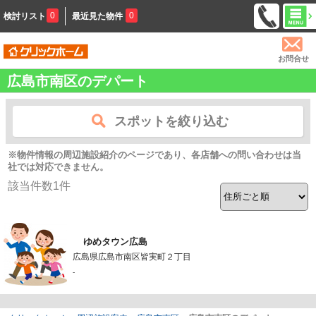
0
0
検討リスト
最近見た物件
お問合せ
広島市南区のデパート
スポットを絞り込む
※物件情報の周辺施設紹介のページであり、各店舗への問い合わせは当
社では対応できません。
該当件数
1
件
ゆめタウン広島
広島県広島市南区皆実町２丁目
-