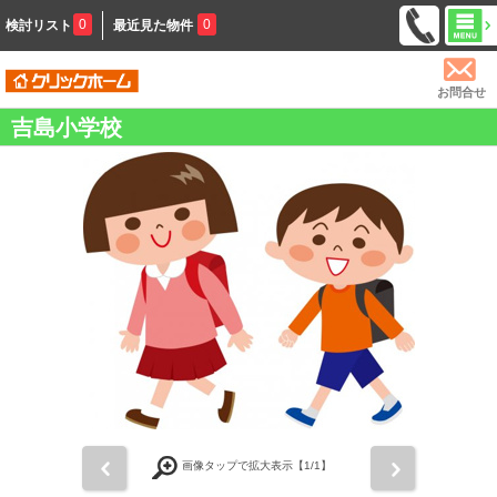
0
0
検討リスト
最近見た物件
お問合せ
吉島小学校
前
次
画像タップで拡大表示【
1
/1】