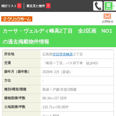
0
0
検討リスト
最近見た物件
お問合せ
カーサ・ヴェルディ峰高2丁目 全2区画 NO1
の過去掲載物件情報
所在地
広島県
廿日市市
峰高
２丁目
交通
「峰高一丁目」バス停下車 徒歩4分
築年月（築年数）
2026年 2月（新築）
方位
-
種別/構造/階建
新築一戸建/木造/2階建
建物面積/坪数
90.34㎡/27.32坪
土地面積/坪数
115.71㎡/35.00坪
ペット相談