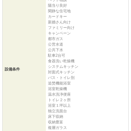
陽当り良好
閑静な住宅地
カードキー
新婚さん向け
ファミリー向け
キャンペーン
都市ガス
公営水道
公共下水
駐車2台可
食器洗い乾燥機
システムキッチン
設備条件
対面式キッチン
バス・トイレ別
追焚機能浴室
浴室乾燥機
温水洗浄便座
トイレ２ヶ所
浴室１坪以上
独立洗面台
床下収納
収納豊富
複層ガラス