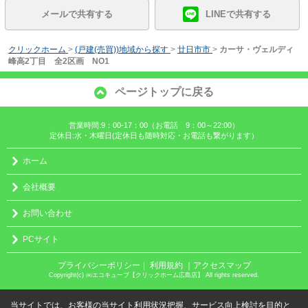
メールで共有する
LINEで共有する
クリックホーム
>
(戸建(売買))地域から探す
>
廿日市市
>
カーサ・ヴェルディ
峰高2丁目 全2区画 NO1
ページトップに戻る
営業時間:9：00-17：00（お電話 9：00～22:00）
定休日:水・木曜日(定休日も随時対応・お電話も繋がります）
ホーム
会社概要
お問い合わせ
PCサイト
プライバシーポリシー
利用規約
｜アクセスマップ
｜
Copyright(c) ㈱エコキューブ【クリックホーム広島店】 All rights reserved.
当サイトでは、お客様の当サイト利用状況把握、サービス向上検討を目的と