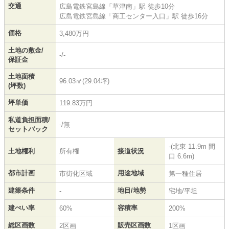
交通
広島電鉄宮島線
「
草津南
」駅 徒歩10分
広島電鉄宮島線
「
商工センター入口
」駅 徒歩16分
価格
3,480万円
土地の敷金/
-/-
保証金
土地面積
96.03㎡(29.04坪)
(坪数)
坪単価
119.83万円
私道負担面積/
-/無
セットバック
-(北東 11.9m 間
土地権利
所有権
接道状況
口 6.6m)
都市計画
用途地域
市街化区域
第一種住居
建築条件
地目/地勢
-
宅地/平坦
建ぺい率
容積率
60%
200%
総区画数
販売区画数
2区画
1区画