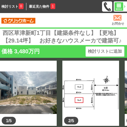
0
1
検討リスト
最近見た物件
お問合せ
西区草津新町1丁目【建築条件なし】【更地】
【29.14坪】 お好きなハウスメーカで建築可♪
価格
3,480
万円
検討リストに追加
1/5
2/5