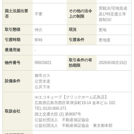
景観法/宅地造成
国土法届出要
その他の法令
不要
及び特定盛土等
否
上の制限
規制法/
取引態様
現況
仲介
更地
引渡時期
引渡条件
即時
更地渡
最適用途
-
取引条件の有
物件番号
99915821
2026年08月15日
効期限
都市ガス
設備条件
公営水道
公共下水
㈱エコキューブ【クリックホーム広島店】
広島県広島市西区草津浜町19-14 金本ビル 102
TEL:0120-800-271
取扱会社
国土交通大臣 (2) 第9697号
公益社団法人 不動産保証協会
公益社団法人 不動産保証協会 東京都本部