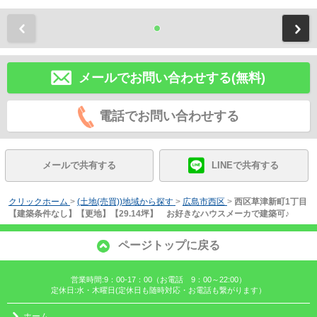
前
メールでお問い合わせする(無料)
電話でお問い合わせする
メールで共有する
LINEで共有する
クリックホーム
>
(土地(売買))地域から探す
>
広島市西区
>
西区草津新町1丁目
【建築条件なし】【更地】【29.14坪】 お好きなハウスメーカで建築可♪
ページトップに戻る
営業時間:9：00-17：00（お電話 9：00～22:00）
定休日:水・木曜日(定休日も随時対応・お電話も繋がります）
ホーム