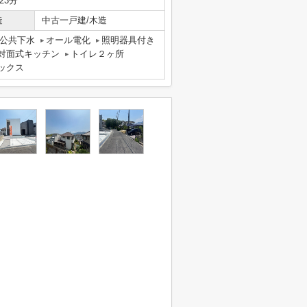
23分
造
中古一戸建/木造
公共下水
オール電化
照明器具付き
対面式キッチン
トイレ２ヶ所
ックス