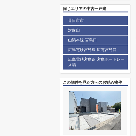
同じエリアの中古一戸建
廿日市市
対厳山
山陽本線 宮島口
広島電鉄宮島線 広電宮島口
広島電鉄宮島線 宮島ボートレー
ス場
この物件を見た方へのお勧め物件