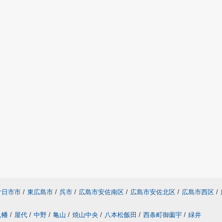
廿日市市
/
東広島市
/
呉市
/
広島市安佐南区
/
広島市安佐北区
/
広島市西区
/
八幡
/
屋代
/
中野
/
亀山
/
焼山中央
/
八本松飯田
/
西条町御薗宇
/
緑井