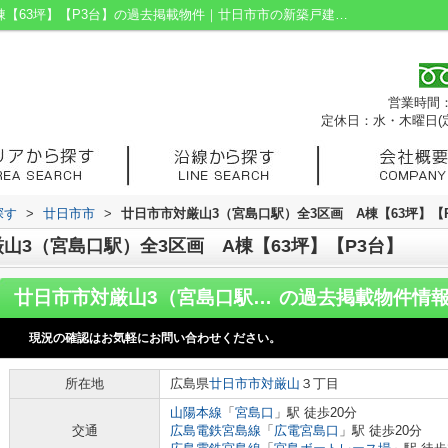
廿日市市対厳山3（宮島口駅）全3区画 A棟【63坪】【P3台】の過去掲載物件｜廿日市市の新築戸建て・不動産情報ならクリックホーム
営業時間：9
定休日：水・木曜日(
探す
>
廿日市市
>
廿日市市対厳山3（宮島口駅）全3区画 A棟【63坪】【
山3（宮島口駅）全3区画 A棟【63坪】【P3台】
廿日市市対厳山3（宮島口駅）全3区画 A棟【63坪】【P3台】
の過去掲載物件情
現況の確認はお気軽にお問い合わせください。
所在地
広島県
廿日市市
対厳山
３丁目
山陽本線
「
宮島口
」駅 徒歩20分
交通
広島電鉄宮島線
「
広電宮島口
」駅 徒歩20分