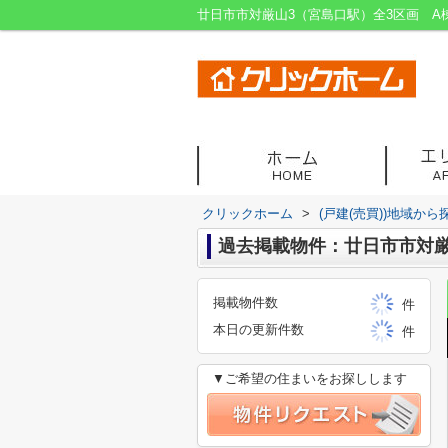
クリックホーム
>
(戸建(売買))地域から
過去掲載物件：廿日市市対厳
掲載物件数
件
本日の更新件数
件
▼ご希望の住まいをお探しします