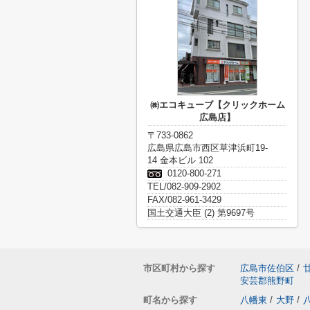
㈱エコキューブ【クリックホーム
広島店】
〒733-0862
広島県広島市西区草津浜町19-
14 金本ビル 102
0120-800-271
TEL/082-909-2902
FAX/082-961-3429
国土交通大臣 (2) 第9697号
市区町村から探す
広島市佐伯区
/
安芸郡熊野町
町名から探す
八幡東
/
大野
/