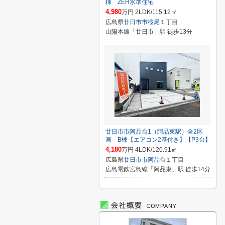
棟 ZEH水準住宅
4,980
万円 2LDK/115.12㎡
広島県
廿日市市
桜尾
１丁目
山陽本線「廿日市」駅 徒歩13分
廿日市市阿品台1（阿品東駅）全2区
画 B棟【エアコン2基付き】【P3台】
4,180
万円 4LDK/120.91㎡
広島県
廿日市市
阿品台
１丁目
広島電鉄宮島線「阿品東」駅 徒歩14分