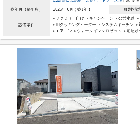
広島電鉄宮島線
「
宮島ボートレース場
」駅 徒歩
築年月（築年数）
2025年 6月 ( 築1年 )
種別/構
ファミリー向け
キャンペーン
公営水道
IHクッキングヒーター
システムキッチン
設備条件
エアコン
ウォークインクロゼット
宅配ボ